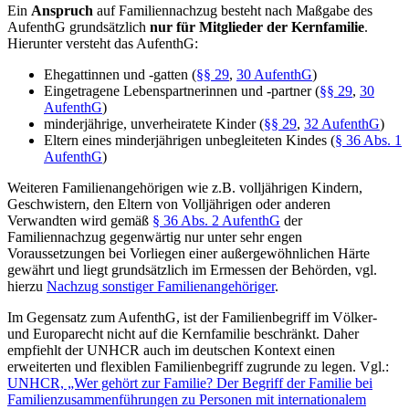
Ein
Anspruch
auf Familiennachzug besteht nach Maßgabe des
AufenthG grundsätzlich
nur für Mitglieder der Kernfamilie
.
Hierunter versteht das AufenthG:
Ehegattinnen und -gatten (
§§ 29
,
30 AufenthG
)
Eingetragene Lebenspartnerinnen und -partner (
§§ 29
,
30
AufenthG
)
minderjährige, unverheiratete Kinder (
§§ 29
,
32 AufenthG
)
Eltern eines minderjährigen unbegleiteten Kindes (
§ 36 Abs. 1
AufenthG
)
Weiteren Familienangehörigen wie z.B. volljährigen Kindern,
Geschwistern, den Eltern von Volljährigen oder anderen
Verwandten wird gemäß
§ 36 Abs. 2 AufenthG
der
Familiennachzug gegenwärtig nur unter sehr engen
Voraussetzungen bei Vorliegen einer außergewöhnlichen Härte
gewährt und liegt grundsätzlich im Ermessen der Behörden, vgl.
hierzu
Nachzug sonstiger Familienangehöriger
.
Im Gegensatz zum AufenthG, ist der Familienbegriff im Völker-
und Europarecht nicht auf die Kernfamilie beschränkt. Daher
empfiehlt der UNHCR auch im deutschen Kontext einen
erweiterten und flexiblen Familienbegriff zugrunde zu legen. Vgl.:
UNHCR, „Wer gehört zur Familie? Der Begriff der Familie bei
Familienzusammenführungen zu Personen mit internationalem