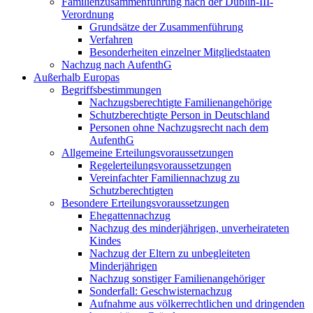
Familienzusammenführung nach der Dublin-III-
Verordnung
Grundsätze der Zusammenführung
Verfahren
Besonderheiten einzelner Mitgliedstaaten
Nachzug nach AufenthG
Außerhalb Europas
Begriffsbestimmungen
Nachzugsberechtigte Familienangehörige
Schutzberechtigte Person in Deutschland
Personen ohne Nachzugsrecht nach dem
AufenthG
Allgemeine Erteilungsvoraussetzungen
Regelerteilungsvoraussetzungen
Vereinfachter Familiennachzug zu
Schutzberechtigten
Besondere Erteilungsvoraussetzungen
Ehegattennachzug
Nachzug des minderjährigen, unverheirateten
Kindes
Nachzug der Eltern zu unbegleiteten
Minderjährigen
Nachzug sonstiger Familienangehöriger
Sonderfall: Geschwisternachzug
Aufnahme aus völkerrechtlichen und dringenden