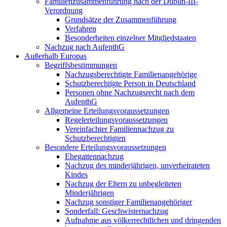
Familienzusammenführung nach der Dublin-III-
Verordnung
Grundsätze der Zusammenführung
Verfahren
Besonderheiten einzelner Mitgliedstaaten
Nachzug nach AufenthG
Außerhalb Europas
Begriffsbestimmungen
Nachzugsberechtigte Familienangehörige
Schutzberechtigte Person in Deutschland
Personen ohne Nachzugsrecht nach dem
AufenthG
Allgemeine Erteilungsvoraussetzungen
Regelerteilungsvoraussetzungen
Vereinfachter Familiennachzug zu
Schutzberechtigten
Besondere Erteilungsvoraussetzungen
Ehegattennachzug
Nachzug des minderjährigen, unverheirateten
Kindes
Nachzug der Eltern zu unbegleiteten
Minderjährigen
Nachzug sonstiger Familienangehöriger
Sonderfall: Geschwisternachzug
Aufnahme aus völkerrechtlichen und dringenden