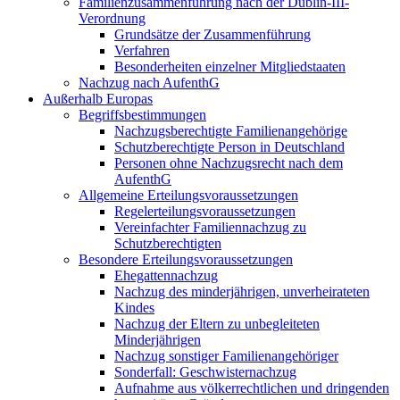
Familienzusammenführung nach der Dublin-III-
Verordnung
Grundsätze der Zusammenführung
Verfahren
Besonderheiten einzelner Mitgliedstaaten
Nachzug nach AufenthG
Außerhalb Europas
Begriffsbestimmungen
Nachzugsberechtigte Familienangehörige
Schutzberechtigte Person in Deutschland
Personen ohne Nachzugsrecht nach dem
AufenthG
Allgemeine Erteilungsvoraussetzungen
Regelerteilungsvoraussetzungen
Vereinfachter Familiennachzug zu
Schutzberechtigten
Besondere Erteilungsvoraussetzungen
Ehegattennachzug
Nachzug des minderjährigen, unverheirateten
Kindes
Nachzug der Eltern zu unbegleiteten
Minderjährigen
Nachzug sonstiger Familienangehöriger
Sonderfall: Geschwisternachzug
Aufnahme aus völkerrechtlichen und dringenden