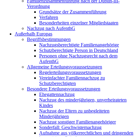
Familienzusammenführung nach der Dublin-III-
Verordnung
Grundsätze der Zusammenführung
Verfahren
Besonderheiten einzelner Mitgliedstaaten
Nachzug nach AufenthG
Außerhalb Europas
Begriffsbestimmungen
Nachzugsberechtigte Familienangehörige
Schutzberechtigte Person in Deutschland
Personen ohne Nachzugsrecht nach dem
AufenthG
Allgemeine Erteilungsvoraussetzungen
Regelerteilungsvoraussetzungen
Vereinfachter Familiennachzug zu
Schutzberechtigten
Besondere Erteilungsvoraussetzungen
Ehegattennachzug
Nachzug des minderjährigen, unverheirateten
Kindes
Nachzug der Eltern zu unbegleiteten
Minderjährigen
Nachzug sonstiger Familienangehöriger
Sonderfall: Geschwisternachzug
Aufnahme aus völkerrechtlichen und dringenden